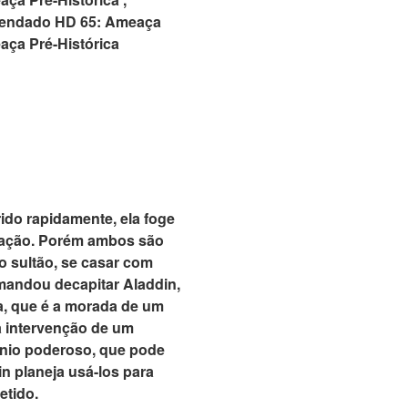
egendado HD 65: Ameaça
aça Pré-Histórica
ido rapidamente, ela foge
oração. Porém ambos são
 o sultão, se casar com
mandou decapitar Aladdin,
a, que é a morada de um
a intervenção de um
nio poderoso, que pode
n planeja usá-los para
etido.