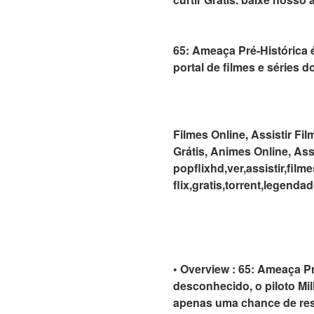
65: Ameaça Pré-Histórica é
portal de filmes e séries do
Filmes Online, Assistir Fil
Grátis, Animes Online, Ass
popflixhd,ver,assistir,fil
flix,gratis,torrent,legend
• Overview : 65: Ameaça Pr
desconhecido, o piloto Mi
apenas uma chance de resg