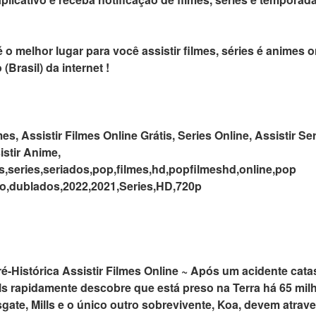
 o melhor lugar para você assistir filmes, séries é animes 
 (Brasil) da internet !
mes, Assistir Filmes Online Grátis, Series Online, Assistir Se
istir Anime,
mes,series,seriados,pop,filmes,hd,popfilmeshd,online,pop
ado,dublados,2022,2021,Series,HD,720p
é-Histórica Assistir Filmes Online ~ Após um acidente cat
lls rapidamente descobre que está preso na Terra há 65 mi
ate, Mills e o único outro sobrevivente, Koa, devem atrav