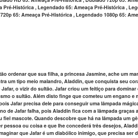
 Pré-Histórica , Legendado 65: Ameaça Pré-Histórica , L
 720p 65: Ameaça Pré-Histórica , Legendado 1080p 65: Ame
tão ordenar que sua filha, a princesa Jasmine, ache um mar
ntra um tipo meio malandro, Aladdin, que conquista seu c
afar, o vizir do sultão. Jafar criou um feitiço para dominar
esmo o sultão. Além disto finge que cometeu um engano e 
 pois Jafar precisa dele para conseguir uma lâmpada mágic
no de Jafar falha, pois Aladdin fica com a lâmpada graças 
 fiel mascote. Quando descobre que há na lâmpada um gê
r pessoa ou coisa e que lhe concederá três desejos, Aladdi
aginar que Jafar é um diabólico inimigo, que precisa ser d