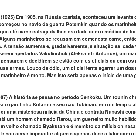
1925) Em 1905, na Rússia czarista, aconteceu um levante 
começou no navio de guerra Potemkin quando os marinhe
que até carne estragada lhes era dada com o médico de bor
 Alguns marinheiros se recusam em comer esta carne, então 
 A tensão aumenta e, gradativamente, a situação sai cada 
serem apertados Vakulinchuk (Aleksandr Antonov), um marin
 pensarem e decidirem se estão com os oficiais ou com os
uas armas. Louco de ódio, um oficial tenta agarrar um dos 
o marinheiro é morto. Mas isto seria apenas o início de uma 
007) A história se passa no período Senkoku. Um rounin c
lva o garotinho Kotarou e seu cão Tobimaru em um templo
 por uma misteriosa milícia da China e contrata Nanashi co
tá um homem chamado Rarou, um guerreiro muito habilido
um velho chamado Byakuran e é membro da milícia chinesa.
le não serve imperador algum e apenas deseja lutar com o m