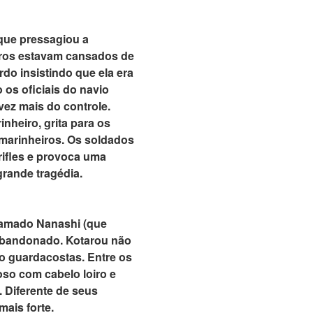
que pressagiou a
iros estavam cansados de
do insistindo que ela era
os oficiais do navio
vez mais do controle.
heiro, grita para os
 marinheiros. Os soldados
rifles e provoca uma
grande tragédia.
hamado Nanashi (que
 abandonado. Kotarou não
mo guardacostas. Entre os
so com cabelo loiro e
 Diferente de seus
ais forte.