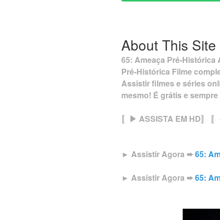
About This Site
65: Ameaça Pré-Histórica A
Pré-Histórica Filme comp
Assistir filmes e séries 
mesmo! É grátis e sempre
〚▶ ASSISTA EM HD〛 〚
► Assistir Agora ➨
65: Am
► Assistir Agora ➨
65: Am