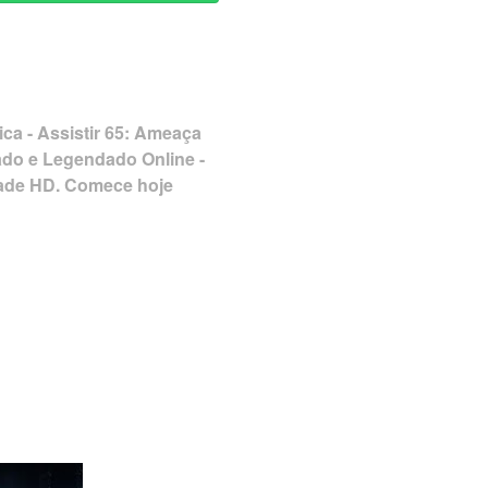
ica - Assistir 65: Ameaça
do e Legendado Online -
idade HD. Comece hoje