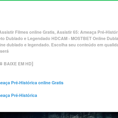
ssistir Filmes online Gratis, Assistir 65: Ameaça Pré-Histór
leto Dublado e Legendado HDCAM - MOSTBET Online Dubla
online dublado e legendado. Escolha seu conteúdo em qual
 será
⤋ BAIXE EM HD〛
eaça Pré-Histórica online Gratis
eaça Pré-Histórica